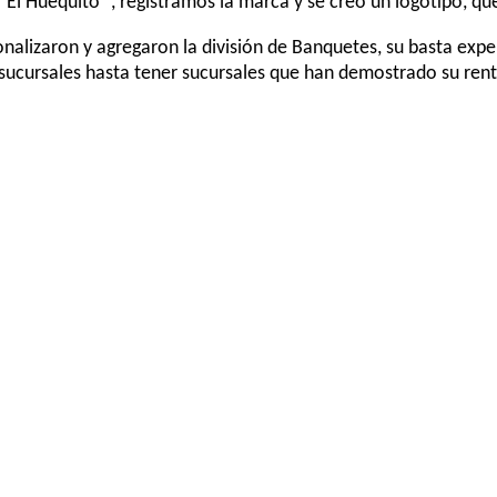
El Huequito “, registramos la marca y se creo un logotipo, que
cionalizaron y agregaron la división de Banquetes, su basta exp
sucursales hasta tener sucursales que han demostrado su renta