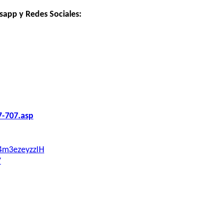
sapp y Redes Sociales:
7-707.asp
4m3ezeyzzIH
7