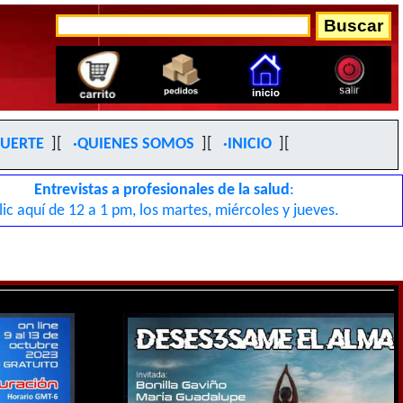
MUERTE
][
·QUIENES SOMOS
][
·INICIO
][
Entrevistas a profesionales de la salud
:
lic aquí de 12 a 1 pm, los martes, miércoles y jueves.