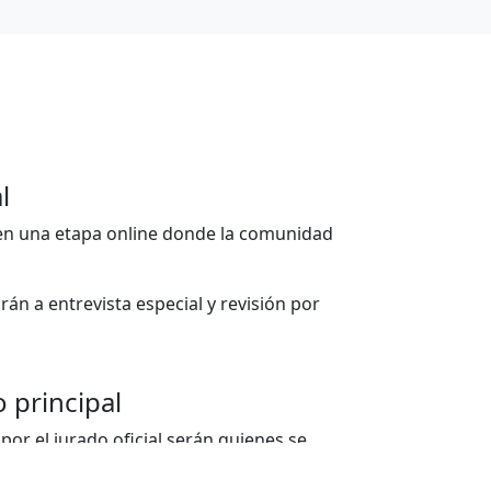
l
 en una etapa online donde la comunidad
án a entrevista especial y revisión por
o principal
 por el jurado oficial serán quienes se