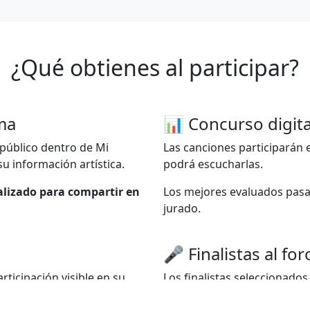
¿Qué obtienes al participar?
rma
📊 Concurso digita
 público dentro de Mi
Las canciones participarán
su información artística.
podrá escucharlas.
alizado para compartir en
Los mejores evaluados pasar
jurado.
🎤 Finalistas al for
rticipación visible en su
Los finalistas seleccionados
presenten en vivo.