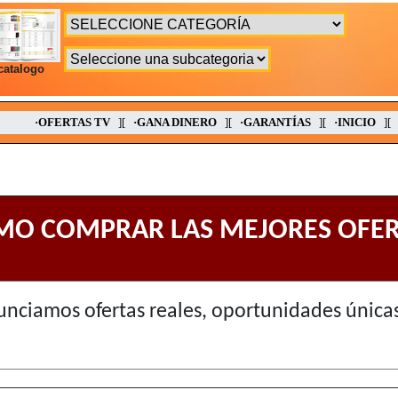
catalogo
·OFERTAS TV
][
·GANA DINERO
][
·GARANTÍAS
][
·INICIO
][
MO COMPRAR LAS MEJORES OFER
unciamos ofertas reales, oportunidades únic