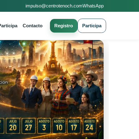
impulso@centrotenoch.com
WhatsApp
Registro
Participa
Participa
Contacto