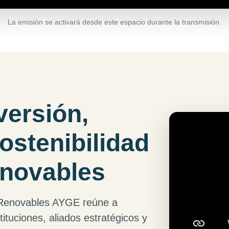
La emisión se activará desde este espacio durante la transmisión.
versión,
ostenibilidad
enovables
Renovables AYGE reúne a
ituciones, aliados estratégicos y