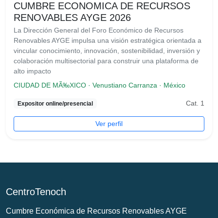
CUMBRE ECONOMICA DE RECURSOS
RENOVABLES AYGE 2026
La Dirección General del Foro Económico de Recursos
Renovables AYGE impulsa una visión estratégica orientada a
vincular conocimiento, innovación, sostenibilidad, inversión y
colaboración multisectorial para construir una plataforma de
alto impacto
CIUDAD DE MÃ‰XICO · Venustiano Carranza · México
Cat. 1
Expositor online/presencial
Ver perfil
CentroTenoch
Cumbre Económica de Recursos Renovables AYGE